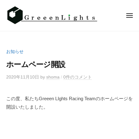
G
コ
r
ン
e
メ
テ
ニ
e
ュ
ン
ー
e
G
本
n
ツ
r
気
L
へ
で
e
お知らせ
i
遊
ス
e
g
べ
キ
ホームページ開設
e
h
ッ
n
t
2020年11月10日
by
shoma
/
0件のコメント
プ
s
L
R
i
a
この度、私たちGreeen LIghts Racing Teamのホームページを
g
c
開設いたしました。
h
i
t
n
s
g
T
R