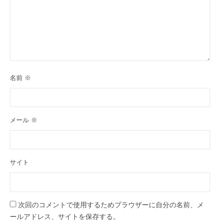
ツ
）
レ
ー
シ
ン
グ
名前
※
チ
ー
ム
メール
※
）
サイト
次回のコメントで使用するためブラウザーに自分の名前、メ
ールアドレス、サイトを保存する。