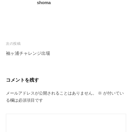
e
shoma
a
a
c
m
i
（
n
グ
g
リ
投
次の投稿
ー
T
ン
稿
e
袖ヶ浦チャレンジ出場
ラ
ナ
a
イ
ビ
m
ツ
ゲ
（
コメントを残す
レ
ー
グ
ー
シ
メールアドレスが公開されることはありません。
※
が付いてい
シ
リ
る欄は必須項目です
ン
ョ
ー
グ
ン
ン
チ
ラ
ー
イ
ム